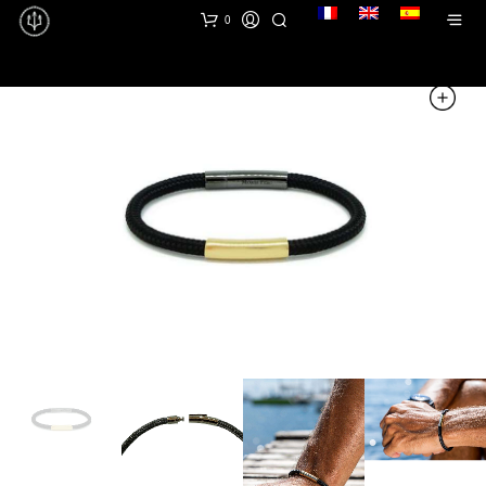
lang
0