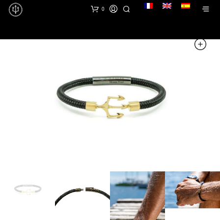
lang
0