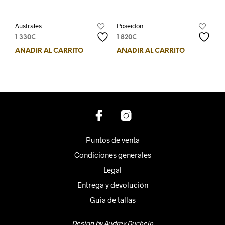
Australes
Poseidon
1 330
€
1 820
€
AÑADIR AL CARRITO
AÑADIR AL CARRITO
Puntos de venta
Condiciones generales
Legal
Entrega y devolución
Guia de tallas
Design by Audrey Duchein