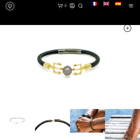
lang
0