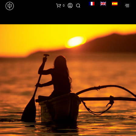
lang
0