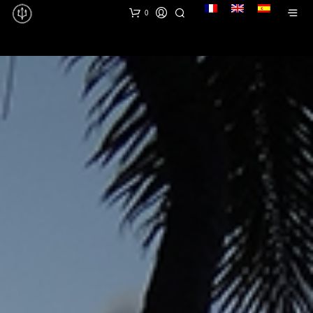
lang
0