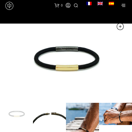
lang
0