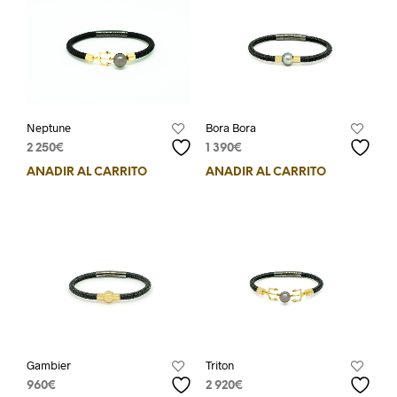
Neptune
Bora Bora
2 250
€
1 390
€
AÑADIR AL CARRITO
AÑADIR AL CARRITO
Gambier
Triton
960
€
2 920
€