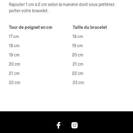
Rajouter 1 cm à 2 cm selon la manière dont vous préférez
porter votre bracelet.
Tour de poignet en cm
Taille du bracelet
17 cm
18 cm
18 cm
19 cm
19 cm
20 cm
20 cm
21 cm
21 cm
22 cm
22 cm
23 cm