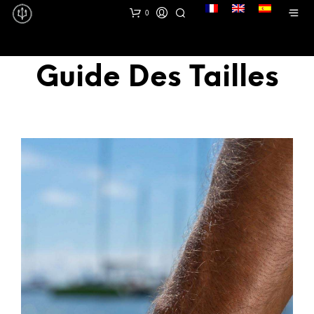
lang
0
Guide Des Tailles