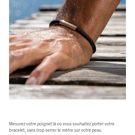
Mesurez votre poignet là où vous souhaitez porter votre
bracelet,
sans trop serrer le mètre sur votre peau.